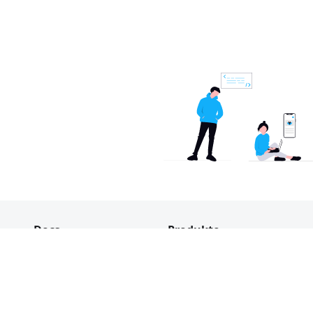
Docs
Produkte
Mikrospeicher
INDEVOLT
INDEVOLT App
Unternehmen